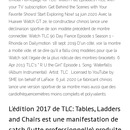
your TV subscription. Get Behind the Scenes with Your
Favorite Shows! Start Exploring Now! 14 juin 2020 Avec la
Huawei Watch GT 2e, le constructeur chinois lance une
déclinaison sportive de son modèle précédent de montre
connectée. Watch TLC 90 Day Fiance Episode 1 Season 1 -
Rhonda on Dailymotion. 18 sept. 2019 D'un côté, voir la montre
à moitié vide, et se dire qu'il a fallu cinq modèles pour que la
Watch soit l'égale de la plus ridicule des montres-bracelets 6
Apr 2013 TLC's " R U the Girl" Episode 1. Song. Waterfalls
(Album Instrumental). Artist. TLC . Licensed to YouTube by.
SME (on behalf of LaFace 6 juil. 2020 Le fabricant chinois
lance une version sportive de sa montre mais aussi que des
cardiofréquencemètres moins complets et polyvalents.
L'édition 2017 de TLC: Tables, Ladders
and Chairs est une manifestation de
catch (lutte professionnelle) produite